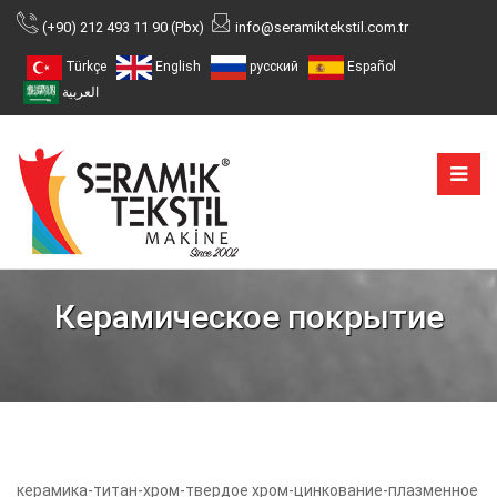
(+90) 212 493 11 90 (Pbx)
info@seramiktekstil.com.tr
Türkçe
English
русский
Español
العربية
Керамическое покрытие
керамика-титан-хром-твердое хром-цинкование-плазменное