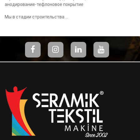
анодирование-тефлоновое покрытие
Мы в стадии строительства ...