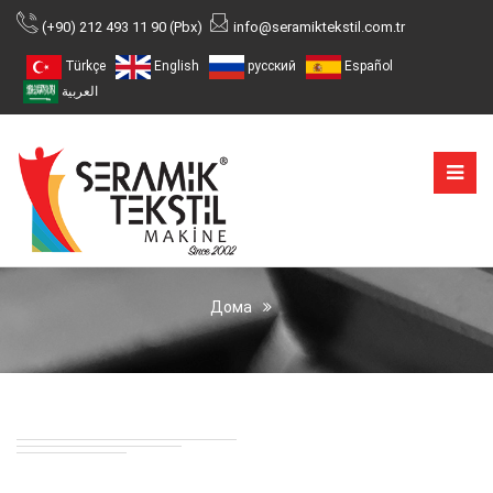
(+90) 212 493 11 90 (Pbx)
info@seramiktekstil.com.tr
Türkçe
English
русский
Español
العربية
Дома