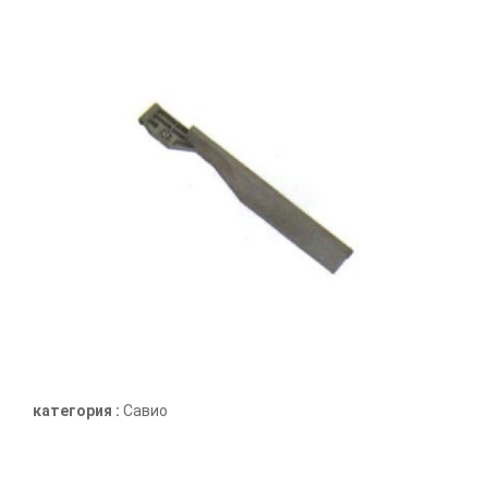
категория :
Савио