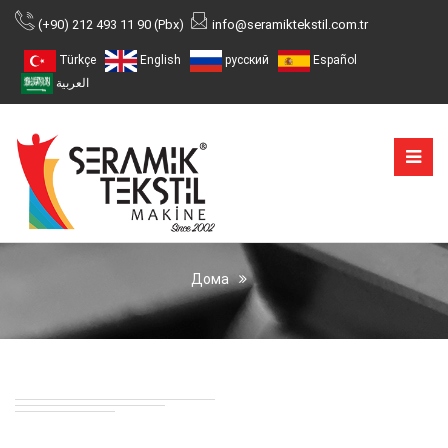
(+90) 212 493 11 90 (Pbx)
info@seramiktekstil.com.tr
Türkçe
English
русский
Español
العربية
Дома