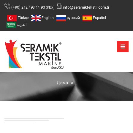
(+90) 212 493 11 90 (Pbx)
info@seramiktekstil.com.tr
Türkçe
English
русский
Español
العربية
Дома