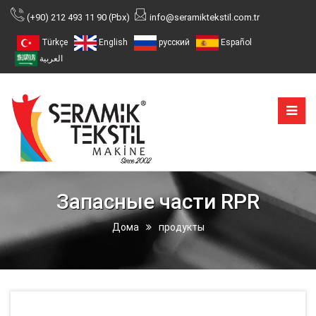
(+90) 212 493 11 90 (Pbx)
info@seramiktekstil.com.tr
Türkçe
English
русский
Español
العربية
Запасные части RPR
Дома
продукты