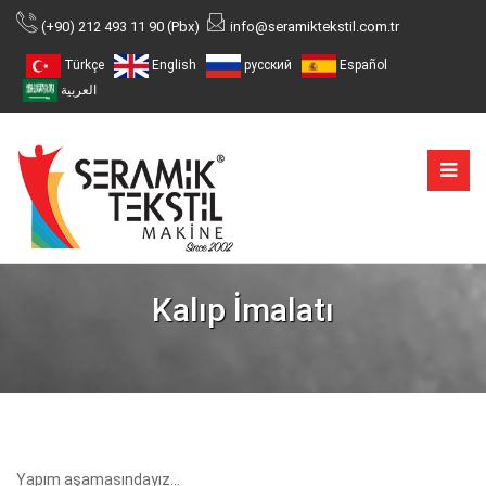
(+90) 212 493 11 90 (Pbx)
info@seramiktekstil.com.tr
Türkçe
English
русский
Español
العربية
Kalıp İmalatı
Yapım aşamasındayız...