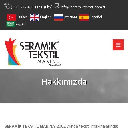
(+90) 212 493 11 90 (Pbx)
info@seramiktekstil.com.tr
Türkçe
English
русский
Español
العربية
Hakkımızda
SERAMİK TEKSTİL MAKİNA
; 2002 yılında tekstil makinalarında;