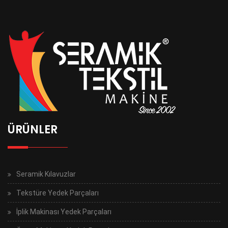
ÜRÜNLER
Seramik Kılavuzlar
Tekstüre Yedek Parçaları
İplik Makinası Yedek Parçaları