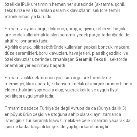
özellikle İPLİK üretiminin hemen her sürecinde (aktarma, şönil,
teksturize vs.) kullanılan seramik klavuzlarını sektöre temin
etmek amacıyla kuruldu.
Firmamız ayrıca, örgü, dokuma, çorap, iç giyim, kablo vs. birçok
üretimde kullanılmakta olan seramik yedek parça tedariğinde de
aktif rol oynamaktadır.
Ağırlıklı olarak, iplik sektöründe kullanılan şapkalı boncuk, makara,
düze seramikleri, boru klavuzları, hava jetleri, plastik gezdirici ve
özel klavuzlar üzerinde uzmanlaşan
Seramik Tekstil
; sektörde
önemli bir yer edinmeyi başardı.
Firmamız iplik sektörünün yanı sıra örgü sektöründe de
meminger, likra aparatı, zirkonyum mekik gibi birçok ürünün birinci
elden ithalatını yapmakta olup; yüksek kalite ve uygun fiyat
politikası uygulamaktadır.
Firmamız sadece Türkiye'de değil Avrupa'da da (Dünya da ilk 5)
en büyük ürün çeşidi ve stoğuna sahip olarak, aynı zamanda
istediğiniz tür seramik klavuz, mekik ve çelik imalatını yaparak da
işini ne kadar başarılı bir şekilde yaptığını kanıtlamıştır.