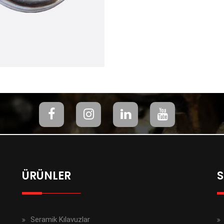
ÜRÜNLER
S
Seramik Kılavuzlar