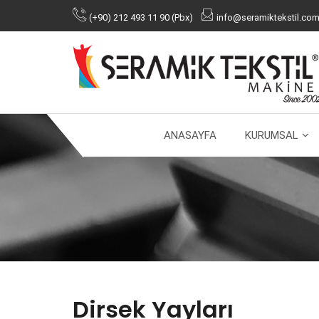
(+90) 212 493 11 90 (Pbx)
info@seramiktekstil.com.
ANASAYFA
KURUMSAL
Dirsek Yayları