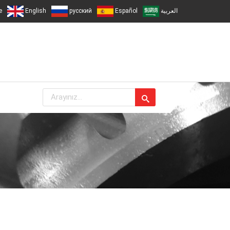
e
English
русский
Español
العربية