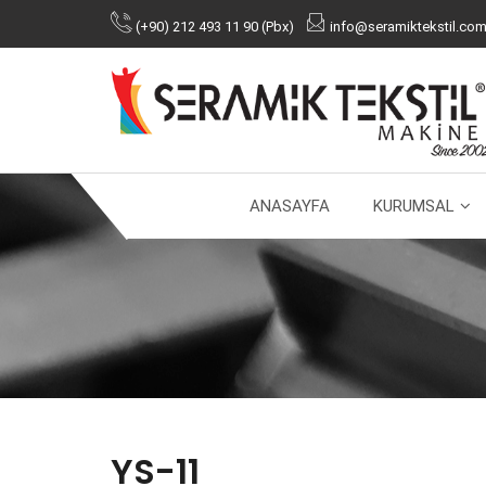
(+90) 212 493 11 90 (Pbx)
info@seramiktekstil.com.
ANASAYFA
KURUMSAL
YS-11