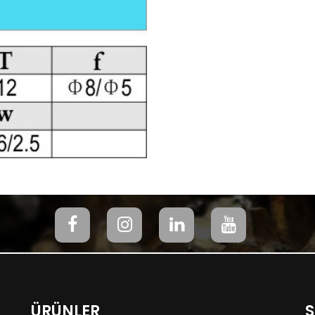
ÜRÜNLER
S