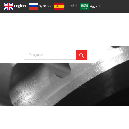
e
English
русский
Español
العربية