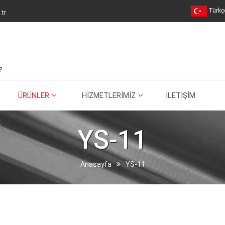
Türkç
tr
ÜRÜNLER
HİZMETLERİMİZ
İLETİŞİM
YS-11
Anasayfa
YS-11