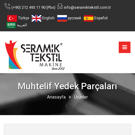
(+90) 212 493 11 90 (Pbx)
info@seramiktekstil.com.tr
Türkçe
English
русский
Español
العربية
Muhtelif Yedek Parçaları
Anasayfa
Ürünler